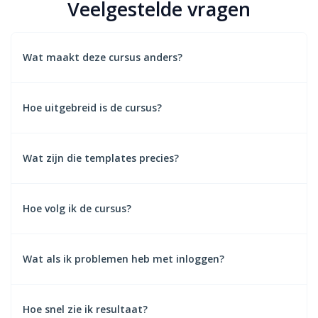
Veelgestelde vragen
Wat maakt deze cursus anders?
De combinatie van strategie + uitvoering en inzicht + tools.
En vooral: je gaat het ook echt DOEN.
Hoe uitgebreid is de cursus?
6 modules, 25 lessen en alle templates inbegrepen. Zeer
compleet, maar geen overkill.
Wat zijn die templates precies?
Google Sheets tools die je direct kunt gebruiken. Ze helpen
je plannen en overzicht houden, zonder dat je zelf iets
Hoe volg ik de cursus?
hoeft te bouwen.
Via je laptop én via de Huddle app. Zo heb je hem altijd bij
je.
Wat als ik problemen heb met inloggen?
Geen stress. Echte mensen helpen je. Totdat het werkt.
Hoe snel zie ik resultaat?