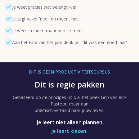
Je weet precies wat belangrijk is
Je zegt vaker 'nee', en meent het
Je werkt minder, maar bereikt meer
Aan het eind van het jaar denk je: ' dit was een goed jaar'
DIT IS GEEN PRODUCTIVITEITSCURSUS
Dit is regie pakken
Gebaseerd op de principes uit o.a. het boek Grip van Rick
Pastoor, maar dan
praktisch vertaald naar jouw leven.
Je leert niet alleen plannen
Je leert kiezen.