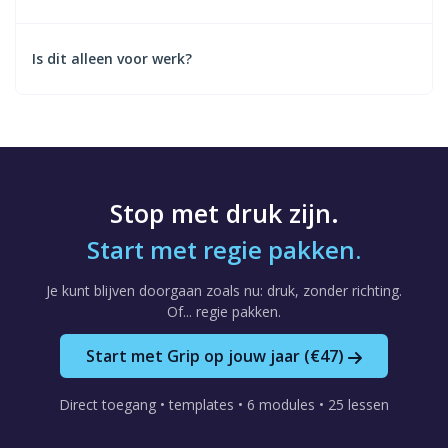
Vaak direct. Omdat je meteen anders gaat werken.
Is dit alleen voor werk?
Nee. Dit gaat over je hele leven. Werk, privé, alles.
Stop met druk zijn.
Start met regie pakken.
Je kunt blijven doorgaan zoals nu: druk, zonder richting.
Of... regie pakken.
Start met Grip op jouw jaar (€47)
Direct toegang • templates • 6 modules • 25 lessen