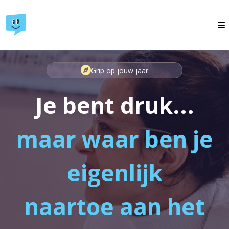
Grip op jouw jaar
Je bent druk...
maar waar ben je
eigenlijk
naartoe aan het