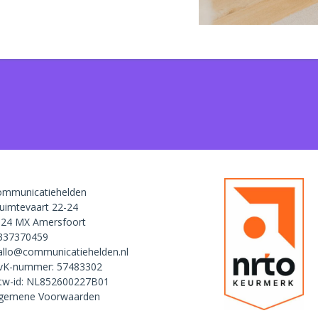
mmunicatiehelden
uimtevaart 22-24
24 MX Amersfoort
337370459
allo@communicatiehelden.nl
vK-nummer: 57483302
w-id: NL852600227B01
lgemene Voorwaarden