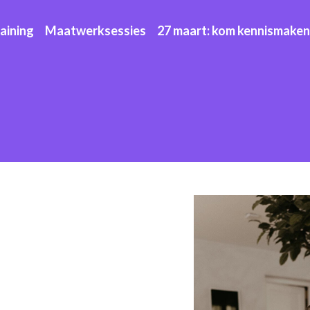
raining
Maatwerksessies
27 maart: kom kennismaken