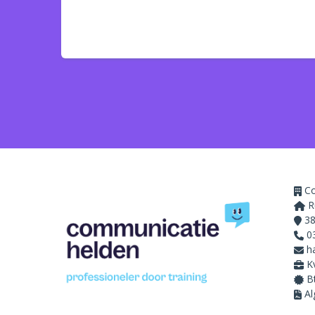
Co
R
38
0
h
K
Bt
A