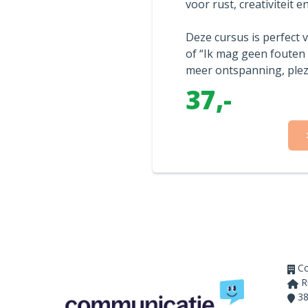
voor rust, creativiteit 
Deze cursus is perfect v
of “Ik mag geen fouten
meer ontspanning, plez
37,-
Co
R
38