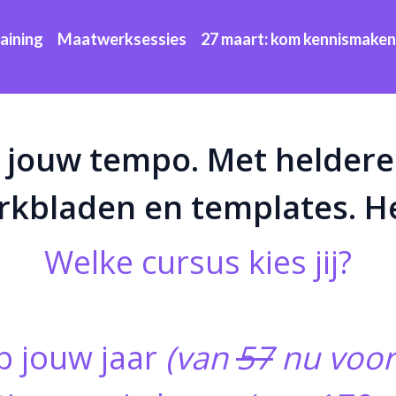
raining
Maatwerksessies
27 maart: kom kennismaken
n jouw tempo. Met heldere
rkbladen en templates. H
Welke cursus kies jij?
op jouw jaar
(van
57
nu voor