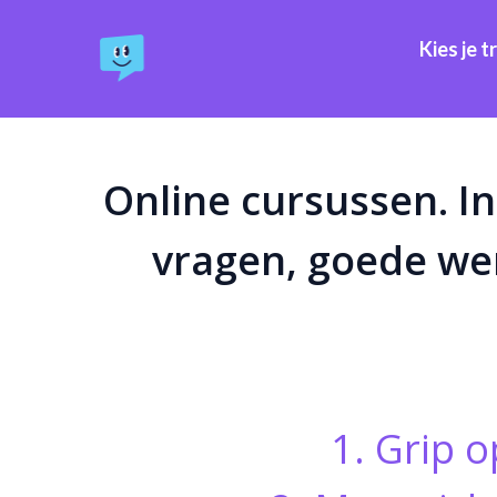
Kies je t
Online cursussen. I
vragen, goede we
1. Grip 