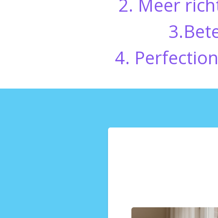
2. Meer rich
3.Bet
4. Perfectio