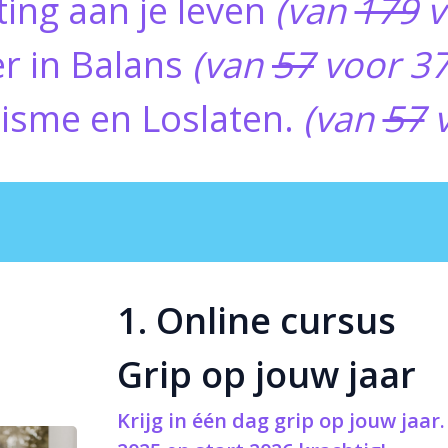
ting aan je leven
(van
179
v
er in Balans
(van
57
voor 37
nisme en Loslaten.
(van
57
v
1. Online cursus
Grip op jouw jaar
Krijg in één dag grip op jouw jaar.